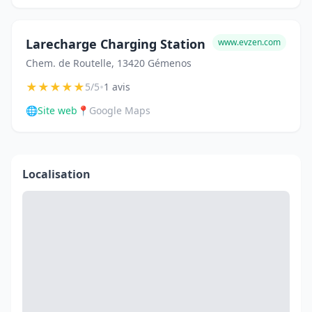
Larecharge Charging Station
www.evzen.com
Chem. de Routelle, 13420 Gémenos
★
★
★
★
★
•
5/5
1 avis
🌐
Site web
📍
Google Maps
Localisation