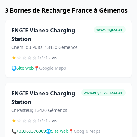
3 Bornes de Recharge France à Gémenos
ENGIE Vianeo Charging
www.engie.com
Station
Chem. du Puits, 13420 Gémenos
★
☆
☆
☆
☆
•
1/5
1 avis
🌐
Site web
📍
Google Maps
ENGIE Vianeo Charging
www.engie-vianeo.com
Station
Cr Pasteur, 13420 Gémenos
★
☆
☆
☆
☆
•
1/5
1 avis
📞
+33969376009
🌐
Site web
📍
Google Maps