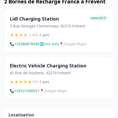
2 Bornes de Recharge France à Frévent
Lidl Charging Station
www.lidl.fr
3 Rue Georges Clemenceau, 62270 Frévent
★
★
★
★
☆
•
4/5
1 avis
📞
+33986878585
🌐
Site web
📍
Google Maps
Electric Vehicle Charging Station
45 Rue de Doullens, 62270 Frévent
★
★
★
★
★
•
5/5
1 avis
📞
+33321036021
📍
Google Maps
Localisation