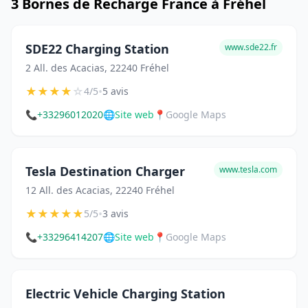
3 Bornes de Recharge France à Fréhel
SDE22 Charging Station
www.sde22.fr
2 All. des Acacias, 22240 Fréhel
★
★
★
★
☆
•
4/5
5 avis
📞
+33296012020
🌐
Site web
📍
Google Maps
Tesla Destination Charger
www.tesla.com
12 All. des Acacias, 22240 Fréhel
★
★
★
★
★
•
5/5
3 avis
📞
+33296414207
🌐
Site web
📍
Google Maps
Electric Vehicle Charging Station