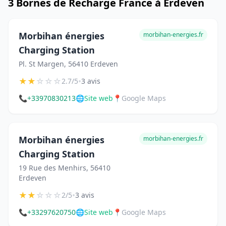
3 Bornes de Recharge France à Erdeven
Morbihan énergies
morbihan-energies.fr
Charging Station
Pl. St Margen, 56410 Erdeven
★
★
☆
☆
☆
•
2.7/5
3 avis
📞
+33970830213
🌐
Site web
📍
Google Maps
Morbihan énergies
morbihan-energies.fr
Charging Station
19 Rue des Menhirs, 56410
Erdeven
★
★
☆
☆
☆
•
2/5
3 avis
📞
+33297620750
🌐
Site web
📍
Google Maps