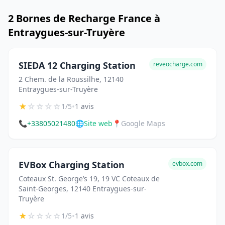
2 Bornes de Recharge France à
Entraygues-sur-Truyère
SIEDA 12 Charging Station
reveocharge.com
2 Chem. de la Roussilhe, 12140
Entraygues-sur-Truyère
★
☆
☆
☆
☆
•
1/5
1 avis
📞
+33805021480
🌐
Site web
📍
Google Maps
EVBox Charging Station
evbox.com
Coteaux St. George’s 19, 19 VC Coteaux de
Saint-Georges, 12140 Entraygues-sur-
Truyère
★
☆
☆
☆
☆
•
1/5
1 avis