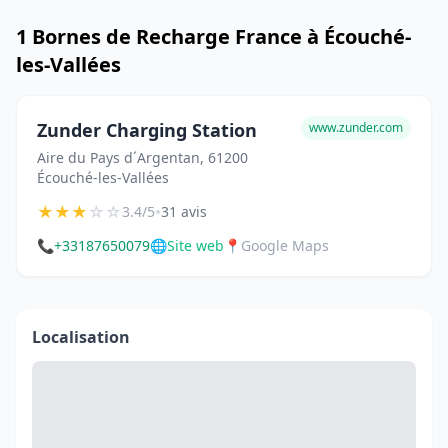
1 Bornes de Recharge France à Écouché-
les-Vallées
Zunder Charging Station
www.zunder.com
Aire du Pays d´Argentan, 61200
Écouché-les-Vallées
★
★
★
☆
☆
•
3.4/5
31 avis
📞
+33187650079
🌐
Site web
📍
Google Maps
Localisation