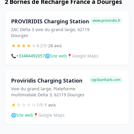
2 Bornes de Recharge France à Dourges
PROVIRIDIS Charging Station
www.proviridis.fr
ZAC Delta 3 voie du grand large, 62119
Dourges
★
★
★
★
☆
•
4.2/5
28 avis
📞
+33484492057
🌐
Site web
📍
Google Maps
Proviridis Charging Station
ogcleanfuels.com
Voie du grand large, Plateforme
multimodale Delta 3, 62119 Dourges
★
☆
☆
☆
☆
•
1/5
1 avis
🌐
Site web
📍
Google Maps