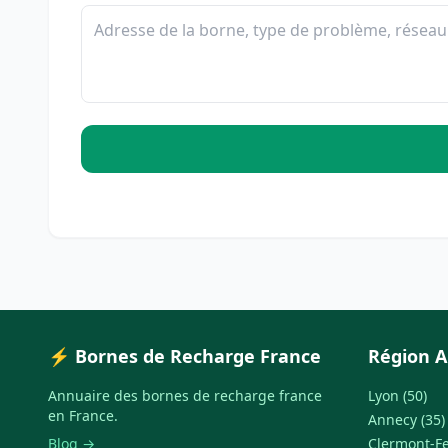
⚡ Bornes de Recharge France
Région A
Annuaire des bornes de recharge france
Lyon (50)
en France.
Annecy (35)
Blog →
Clermont-Fe