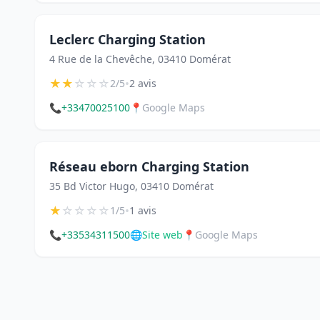
Leclerc Charging Station
4 Rue de la Chevêche, 03410 Domérat
★
★
☆
☆
☆
•
2/5
2 avis
📞
+33470025100
📍
Google Maps
Réseau eborn Charging Station
35 Bd Victor Hugo, 03410 Domérat
★
☆
☆
☆
☆
•
1/5
1 avis
📞
+33534311500
🌐
Site web
📍
Google Maps