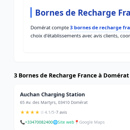
Bornes de Recharge Fr
Domérat compte
3 bornes de recharge fr
choix d'établissements avec avis clients, coo
3 Bornes de Recharge France à Domérat
Auchan Charging Station
65 Av. des Martyrs, 03410 Domérat
★
★
★
★
☆
•
4.1/5
7 avis
📞
+33470082400
🌐
Site web
📍
Google Maps