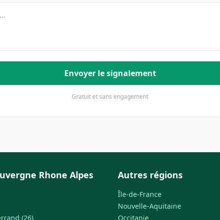
Envoyer le signalement
Gratuit et sans engagement
uvergne Rhone Alpes
Autres régions
Île-de-France
Nouvelle-Aquitaine
rrand (26)
Occitanie