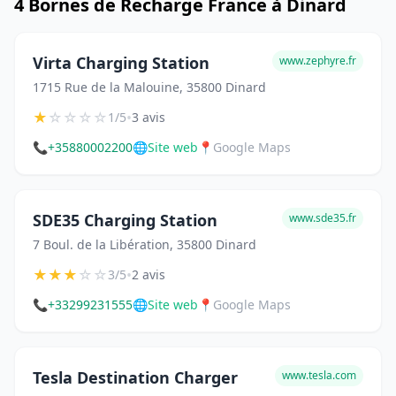
4 Bornes de Recharge France à Dinard
Virta Charging Station
www.zephyre.fr
1715 Rue de la Malouine, 35800 Dinard
★
☆
☆
☆
☆
•
1/5
3 avis
📞
+35880002200
🌐
Site web
📍
Google Maps
SDE35 Charging Station
www.sde35.fr
7 Boul. de la Libération, 35800 Dinard
★
★
★
☆
☆
•
3/5
2 avis
📞
+33299231555
🌐
Site web
📍
Google Maps
Tesla Destination Charger
www.tesla.com