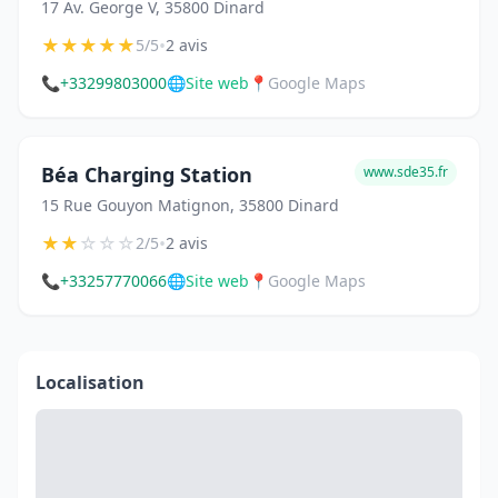
17 Av. George V, 35800 Dinard
★
★
★
★
★
•
5/5
2 avis
📞
+33299803000
🌐
Site web
📍
Google Maps
Béa Charging Station
www.sde35.fr
15 Rue Gouyon Matignon, 35800 Dinard
★
★
☆
☆
☆
•
2/5
2 avis
📞
+33257770066
🌐
Site web
📍
Google Maps
Localisation