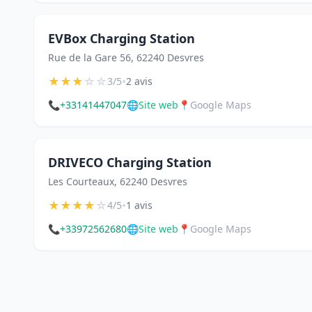
EVBox Charging Station
Rue de la Gare 56, 62240 Desvres
★
★
★
☆
☆
•
3/5
2 avis
📞
+33141447047
🌐
Site web
📍
Google Maps
DRIVECO Charging Station
Les Courteaux, 62240 Desvres
★
★
★
★
☆
•
4/5
1 avis
📞
+33972562680
🌐
Site web
📍
Google Maps