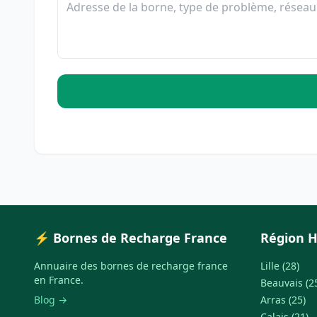
⚡ Bornes de Recharge France
Région H
Annuaire des bornes de recharge france
Lille (28)
en France.
Beauvais (2
Blog →
Arras (25)
Calais (21)