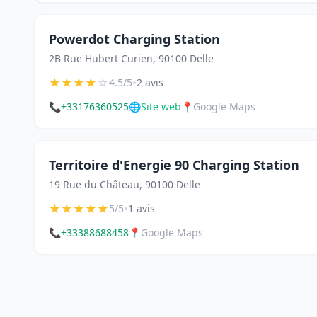
Powerdot Charging Station
2B Rue Hubert Curien, 90100 Delle
★
★
★
★
☆
•
4.5/5
2 avis
📞
+33176360525
🌐
Site web
📍
Google Maps
Territoire d'Energie 90 Charging Station
19 Rue du Château, 90100 Delle
★
★
★
★
★
•
5/5
1 avis
📞
+33388688458
📍
Google Maps