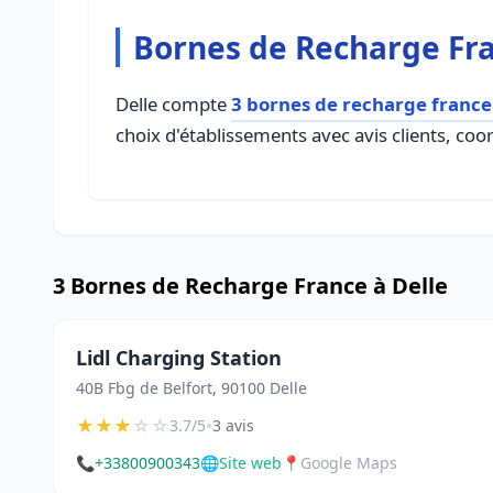
Bornes de Recharge Fra
Delle compte
3 bornes de recharge france
choix d'établissements avec avis clients, coo
3 Bornes de Recharge France à Delle
Lidl Charging Station
40B Fbg de Belfort, 90100 Delle
★
★
★
☆
☆
•
3.7/5
3 avis
📞
+33800900343
🌐
Site web
📍
Google Maps