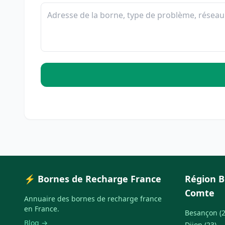
⚡ Bornes de Recharge France
Région 
Comte
Annuaire des bornes de recharge france
en France.
Besançon (2
Blog →
Dijon (23)