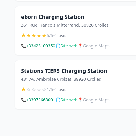
eborn Charging Station
261 Rue François Mitterrand, 38920 Crolles
★
★
★
★
★
•
5/5
1 avis
📞
+33423100350
🌐
Site web
📍
Google Maps
Stations TIERS Charging Station
431 Av. Ambroise Croizat, 38920 Crolles
★
☆
☆
☆
☆
•
1/5
1 avis
📞
+33972668001
🌐
Site web
📍
Google Maps