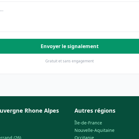
Envoyer le signalement
Gratuit et sans engagement
uvergne Rhone Alpes
Autres régions
Île-de-France
Nouvelle-Aquitaine
rrand (26)
Occitanie