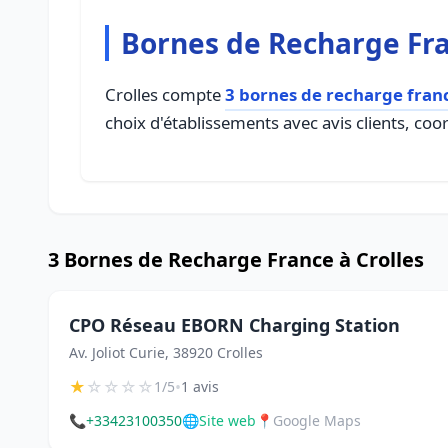
Bornes de Recharge Fra
Crolles compte
3 bornes de recharge fran
choix d'établissements avec avis clients, coo
3 Bornes de Recharge France à Crolles
CPO Réseau EBORN Charging Station
Av. Joliot Curie, 38920 Crolles
★
☆
☆
☆
☆
•
1/5
1 avis
📞
+33423100350
🌐
Site web
📍
Google Maps