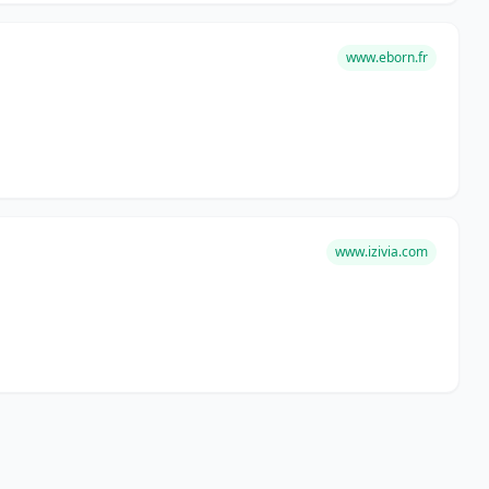
www.eborn.fr
www.izivia.com