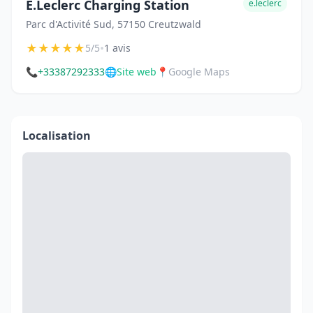
E.Leclerc Charging Station
e.leclerc
Parc d'Activité Sud, 57150 Creutzwald
★
★
★
★
★
•
5/5
1 avis
📞
+33387292333
🌐
Site web
📍
Google Maps
Localisation