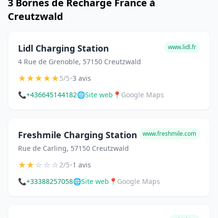
3 Bornes de Recharge France à
Creutzwald
Lidl Charging Station
www.lidl.fr
4 Rue de Grenoble, 57150 Creutzwald
★
★
★
★
★
•
5/5
3 avis
📞
+436645144182
🌐
Site web
📍
Google Maps
Freshmile Charging Station
www.freshmile.com
Rue de Carling, 57150 Creutzwald
★
★
☆
☆
☆
•
2/5
1 avis
📞
+33388257058
🌐
Site web
📍
Google Maps