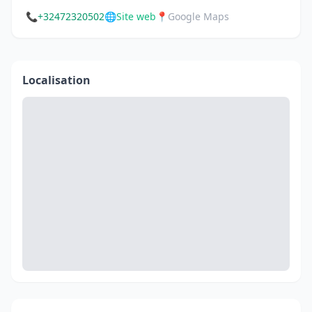
📞
+32472320502
🌐
Site web
📍
Google Maps
Localisation