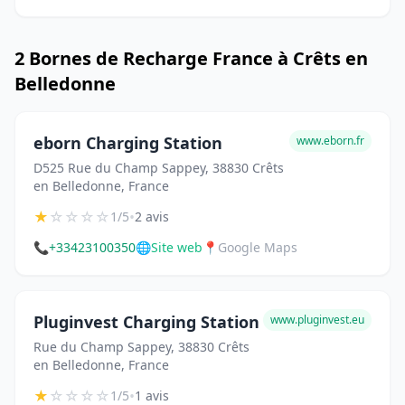
2 Bornes de Recharge France à Crêts en
Belledonne
eborn Charging Station
www.eborn.fr
D525 Rue du Champ Sappey, 38830 Crêts
en Belledonne, France
★
☆
☆
☆
☆
•
1/5
2 avis
📞
+33423100350
🌐
Site web
📍
Google Maps
Pluginvest Charging Station
www.pluginvest.eu
Rue du Champ Sappey, 38830 Crêts
en Belledonne, France
★
☆
☆
☆
☆
•
1/5
1 avis