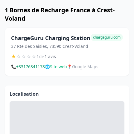
1 Bornes de Recharge France à Crest-
Voland
ChargeGuru Charging Station
chargeguru.com
37 Rte des Saisies, 73590 Crest-Voland
★
☆
☆
☆
☆
•
1/5
1 avis
📞
+33176341178
🌐
Site web
📍
Google Maps
Localisation