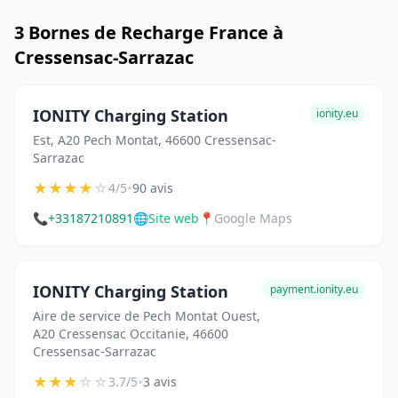
3 Bornes de Recharge France à
Cressensac-Sarrazac
IONITY Charging Station
ionity.eu
Est, A20 Pech Montat, 46600 Cressensac-
Sarrazac
★
★
★
★
☆
•
4/5
90 avis
📞
+33187210891
🌐
Site web
📍
Google Maps
IONITY Charging Station
payment.ionity.eu
Aire de service de Pech Montat Ouest,
A20 Cressensac Occitanie, 46600
Cressensac-Sarrazac
★
★
★
☆
☆
•
3.7/5
3 avis