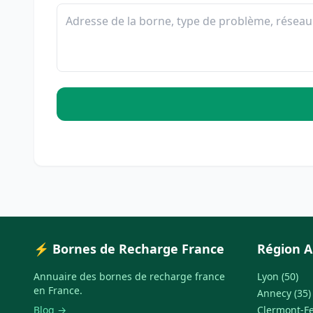
⚡ Bornes de Recharge France
Région A
Annuaire des bornes de recharge france
Lyon (50)
en France.
Annecy (35)
Blog →
Clermont-Fe