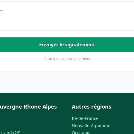
Envoyer le signalement
Gratuit et sans engagement
uvergne Rhone Alpes
Autres régions
Île-de-France
Nouvelle-Aquitaine
rrand (26)
Occitanie