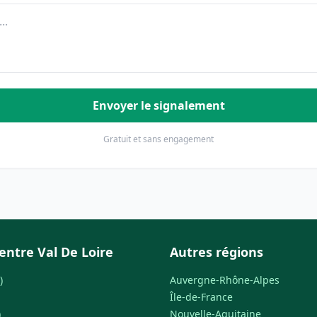
Envoyer le signalement
Gratuit et sans engagement
entre Val De Loire
Autres régions
)
Auvergne-Rhône-Alpes
Île-de-France
)
Nouvelle-Aquitaine