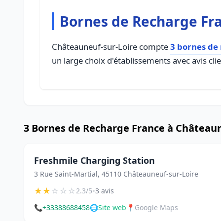
Bornes de Recharge Fra
Châteauneuf-sur-Loire compte
3 bornes de
un large choix d'établissements avec avis cli
3 Bornes de Recharge France à Châteaun
Freshmile Charging Station
3 Rue Saint-Martial, 45110 Châteauneuf-sur-Loire
★
★
☆
☆
☆
•
2.3/5
3 avis
📞
+33388688458
🌐
Site web
📍
Google Maps