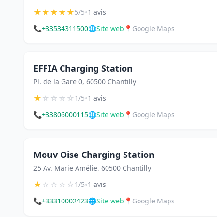
★
★
★
★
★
•
5/5
1 avis
📞
+33534311500
🌐
Site web
📍
Google Maps
EFFIA Charging Station
Pl. de la Gare 0, 60500 Chantilly
★
☆
☆
☆
☆
•
1/5
1 avis
📞
+33806000115
🌐
Site web
📍
Google Maps
Mouv Oise Charging Station
25 Av. Marie Amélie, 60500 Chantilly
★
☆
☆
☆
☆
•
1/5
1 avis
📞
+33310002423
🌐
Site web
📍
Google Maps