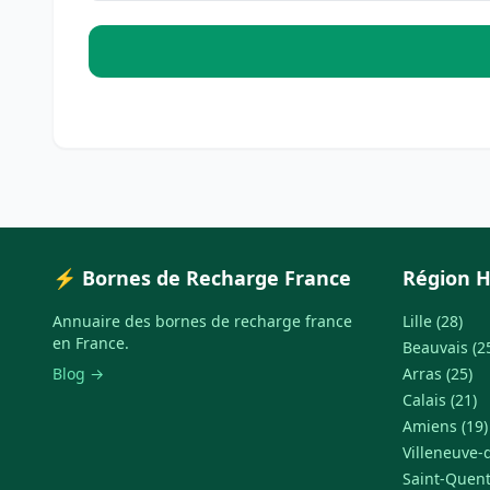
⚡ Bornes de Recharge France
Région H
Annuaire des bornes de recharge france
Lille (28)
en France.
Beauvais (2
Blog →
Arras (25)
Calais (21)
Amiens (19)
Villeneuve-d
Saint-Quent