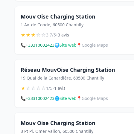
Mouv Oise Charging Station
1 Av. de Condé, 60500 Chantilly
★
★
★
☆
☆
•
3.7/5
3 avis
📞
+33310002423
🌐
Site web
📍
Google Maps
Réseau MouvOise Charging Station
19 Quai de la Canardière, 60500 Chantilly
★
☆
☆
☆
☆
•
1/5
1 avis
📞
+33310002423
🌐
Site web
📍
Google Maps
Mouv Oise Charging Station
3 Pt Pl. Omer Vallon, 60500 Chantilly