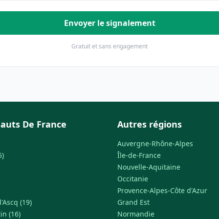
Envoyer le signalement
Gratuit et sans engagement
auts De France
Autres régions
Auvergne-Rhône-Alpes
5)
Île-de-France
Nouvelle-Aquitaine
Occitanie
Provence-Alpes-Côte d'Azur
'Ascq (19)
Grand Est
in (16)
Normandie