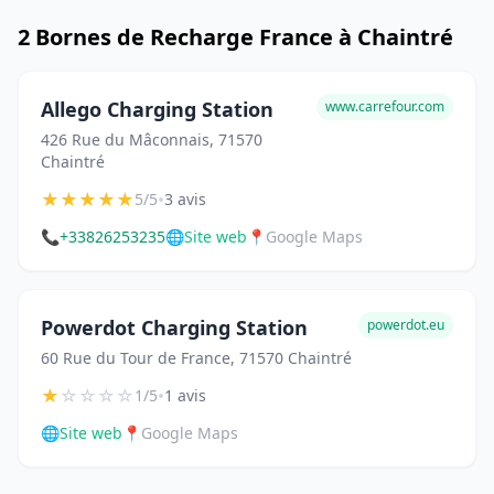
2 Bornes de Recharge France à Chaintré
Allego Charging Station
www.carrefour.com
426 Rue du Mâconnais, 71570
Chaintré
★
★
★
★
★
•
5/5
3 avis
📞
+33826253235
🌐
Site web
📍
Google Maps
Powerdot Charging Station
powerdot.eu
60 Rue du Tour de France, 71570 Chaintré
★
☆
☆
☆
☆
•
1/5
1 avis
🌐
Site web
📍
Google Maps