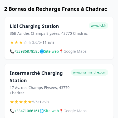
2 Bornes de Recharge France à Chadrac
Lidl Charging Station
www.lidl.fr
36B Av. des Champs Elysées, 43770 Chadrac
★
★
★
☆
☆
•
3.6/5
11 avis
📞
+33986878585
🌐
Site web
📍
Google Maps
Intermarché Charging
www.intermarche.com
Station
17 Av. des Champs Elysées, 43770
Chadrac
★
★
★
★
★
•
5/5
1 avis
📞
+33471066161
🌐
Site web
📍
Google Maps