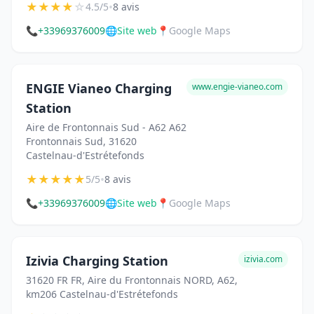
★
★
★
★
☆
•
4.5/5
8 avis
📞
+33969376009
🌐
Site web
📍
Google Maps
ENGIE Vianeo Charging
www.engie-vianeo.com
Station
Aire de Frontonnais Sud - A62 A62
Frontonnais Sud, 31620
Castelnau-d'Estrétefonds
★
★
★
★
★
•
5/5
8 avis
📞
+33969376009
🌐
Site web
📍
Google Maps
Izivia Charging Station
izivia.com
31620 FR FR, Aire du Frontonnais NORD, A62,
km206 Castelnau-d'Estrétefonds