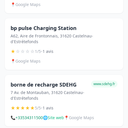
📍
Google Maps
bp pulse Charging Station
A62, Aire de Frontonnais, 31620 Castelnau-
d'Estrétefonds
★
☆
☆
☆
☆
•
1/5
1 avis
📍
Google Maps
borne de recharge SDEHG
www.sdehg.fr
7 Av. de Montauban, 31620 Castelnau-
d'Estrétefonds
★
★
★
★
★
•
5/5
1 avis
📞
+33534311500
🌐
Site web
📍
Google Maps