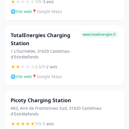
★
☆
☆
☆
☆
•
1/5
3 avis
🌐
Site web
📍
Google Maps
TotalEnergies Charging
www.totalenergies.fr
Station
1 L'Ourmède, 31620 Castelnau-
d'Estrétefonds
★
★
☆
☆
☆
•
2.5/5
2 avis
🌐
Site web
📍
Google Maps
Picoty Charging Station
A62, Aire de Frontonnais Sud, 31620 Castelnau-
d'Estrétefonds
★
★
★
★
★
•
5/5
1 avis