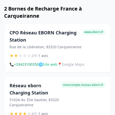
2 Bornes de Recharge France à
Carqueiranne
CPO Réseau EBORN Charging
www.eborn.fr
Station
Rue de la Libération, 83320 Carqueiranne
★
★
☆
☆
☆
•
2/5
1 avis
📞
+33423100350
🌐
Site web
📍
Google Maps
Réseau eborn
moncompte.reseau-eborn.fr
Charging Station
5162A Av. Élie Gautier, 83320
Carqueiranne
★
★
★
★
☆
•
4/5
1 avis