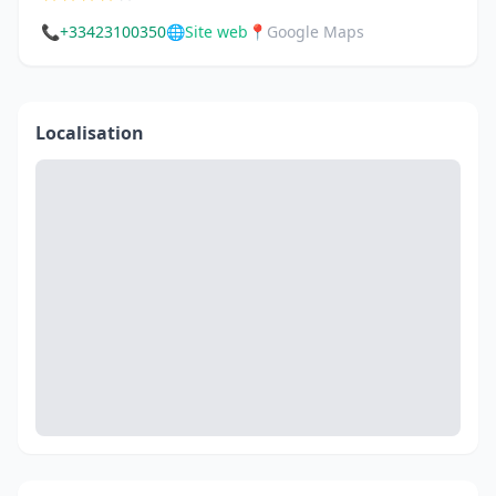
📞
+33423100350
🌐
Site web
📍
Google Maps
Localisation