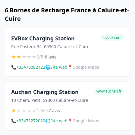
6 Bornes de Recharge France à Caluire-et-
Cuire
EVBox Charging Station
evbox.com
Rue Pasteur 34, 69300 Caluire-et-Cuire
★
★
☆
☆
☆
•
2/5
8 avis
📞
+33478082122
🌐
Site web
📍
Google Maps
Auchan Charging Station
www.auchan.fr
10 Chem. Petit, 69300 Caluire-et-Cuire
★
☆
☆
☆
☆
•
1.6/5
7 avis
📞
+33472272020
🌐
Site web
📍
Google Maps