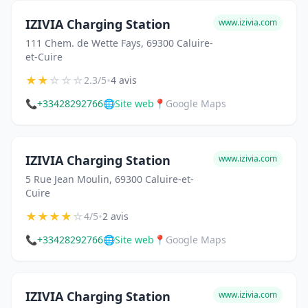
IZIVIA Charging Station
www.izivia.com
111 Chem. de Wette Fays, 69300 Caluire-
et-Cuire
★
★
☆
☆
☆
•
2.3/5
4 avis
📞
+33428292766
🌐
Site web
📍
Google Maps
IZIVIA Charging Station
www.izivia.com
5 Rue Jean Moulin, 69300 Caluire-et-
Cuire
★
★
★
★
☆
•
4/5
2 avis
📞
+33428292766
🌐
Site web
📍
Google Maps
IZIVIA Charging Station
www.izivia.com