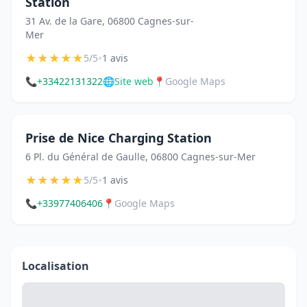
Station
31 Av. de la Gare, 06800 Cagnes-sur-
Mer
★
★
★
★
★
•
5/5
1 avis
📞
+33422131322
🌐
Site web
📍
Google Maps
Prise de Nice Charging Station
6 Pl. du Général de Gaulle, 06800 Cagnes-sur-Mer
★
★
★
★
★
•
5/5
1 avis
📞
+33977406406
📍
Google Maps
Localisation