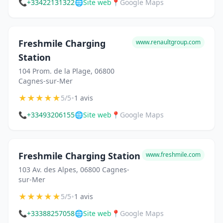
📞
+33422131322
🌐
Site web
📍
Google Maps
Freshmile Charging
www.renaultgroup.com
Station
104 Prom. de la Plage, 06800
Cagnes-sur-Mer
★
★
★
★
★
•
5/5
1 avis
📞
+33493206155
🌐
Site web
📍
Google Maps
Freshmile Charging Station
www.freshmile.com
103 Av. des Alpes, 06800 Cagnes-
sur-Mer
★
★
★
★
★
•
5/5
1 avis
📞
+33388257058
🌐
Site web
📍
Google Maps