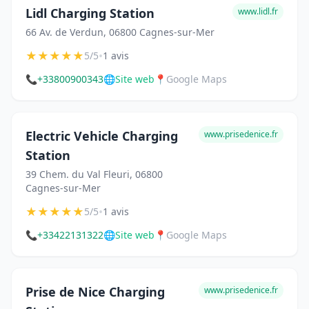
Lidl Charging Station
www.lidl.fr
66 Av. de Verdun, 06800 Cagnes-sur-Mer
★
★
★
★
★
•
5/5
1 avis
📞
+33800900343
🌐
Site web
📍
Google Maps
Electric Vehicle Charging
www.prisedenice.fr
Station
39 Chem. du Val Fleuri, 06800
Cagnes-sur-Mer
★
★
★
★
★
•
5/5
1 avis
📞
+33422131322
🌐
Site web
📍
Google Maps
Prise de Nice Charging
www.prisedenice.fr