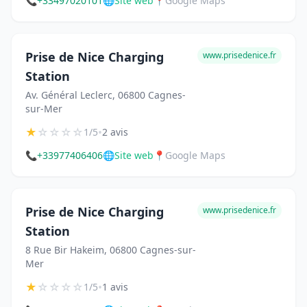
📞
+33497020101
🌐
Site web
📍
Google Maps
Prise de Nice Charging
www.prisedenice.fr
Station
Av. Général Leclerc, 06800 Cagnes-
sur-Mer
★
☆
☆
☆
☆
•
1/5
2 avis
📞
+33977406406
🌐
Site web
📍
Google Maps
Prise de Nice Charging
www.prisedenice.fr
Station
8 Rue Bir Hakeim, 06800 Cagnes-sur-
Mer
★
☆
☆
☆
☆
•
1/5
1 avis