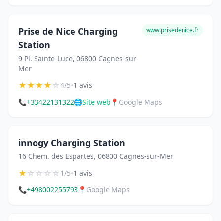
Prise de Nice Charging
www.prisedenice.fr
Station
9 Pl. Sainte-Luce, 06800 Cagnes-sur-
Mer
★
★
★
★
☆
•
4/5
1 avis
📞
+33422131322
🌐
Site web
📍
Google Maps
innogy Charging Station
16 Chem. des Espartes, 06800 Cagnes-sur-Mer
★
☆
☆
☆
☆
•
1/5
1 avis
📞
+498002255793
📍
Google Maps