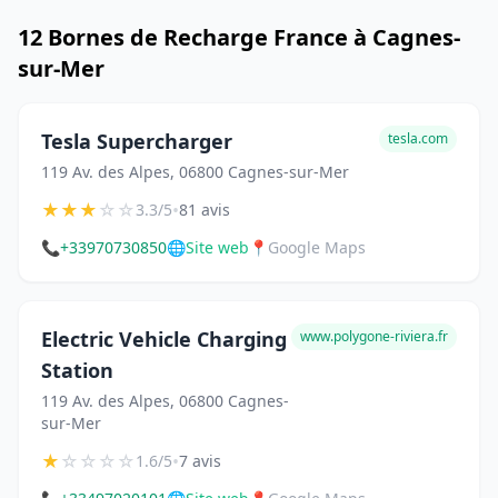
12 Bornes de Recharge France à Cagnes-
sur-Mer
Tesla Supercharger
tesla.com
119 Av. des Alpes, 06800 Cagnes-sur-Mer
★
★
★
☆
☆
•
3.3/5
81 avis
📞
+33970730850
🌐
Site web
📍
Google Maps
Electric Vehicle Charging
www.polygone-riviera.fr
Station
119 Av. des Alpes, 06800 Cagnes-
sur-Mer
★
☆
☆
☆
☆
•
1.6/5
7 avis