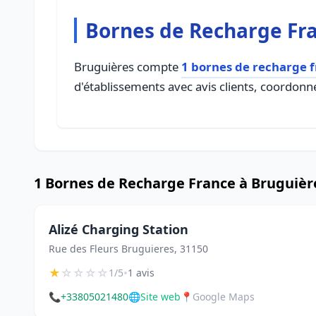
Bornes de Recharge Fr
Bruguières compte
1 bornes de recharge 
d'établissements avec avis clients, coordonné
1 Bornes de Recharge France à Bruguièr
Alizé Charging Station
Rue des Fleurs Bruguieres, 31150
★
☆
☆
☆
☆
•
1/5
1 avis
📞
+33805021480
🌐
Site web
📍
Google Maps