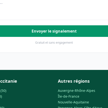
Envoyer le signalement
Gratuit et sans engagement
ccitanie
Autres régions
(50)
Auvergne-Rhône-Alpes
0)
Île-de-France
Nouvelle-Aquitaine
40)
Provence-Alpes-Côte d'Azur