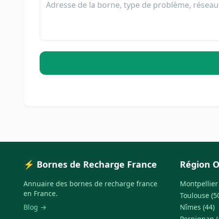
⚡ Bornes de Recharge France
Région O
Annuaire des bornes de recharge france
Montpellier 
en France.
Toulouse (5
Blog →
Nîmes (44)
Perpignan (