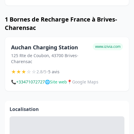
1 Bornes de Recharge France à Brives-
Charensac
Auchan Charging Station
www.izivia.com
125 Rte de Coubon, 43700 Brives-
Charensac
★
★
★
☆
☆
•
2.8/5
5 avis
📞
+33471072727
🌐
Site web
📍
Google Maps
Localisation