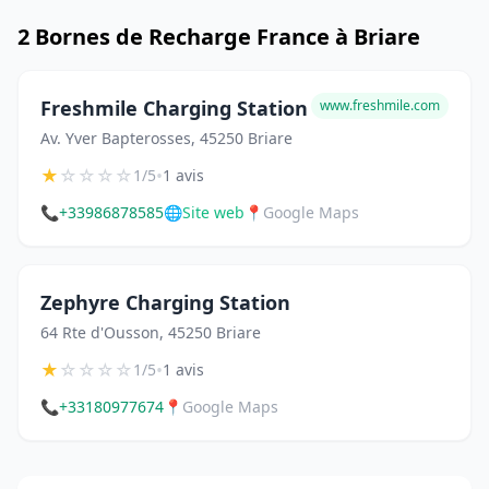
2 Bornes de Recharge France à Briare
Freshmile Charging Station
www.freshmile.com
Av. Yver Bapterosses, 45250 Briare
★
☆
☆
☆
☆
•
1/5
1 avis
📞
+33986878585
🌐
Site web
📍
Google Maps
Zephyre Charging Station
64 Rte d'Ousson, 45250 Briare
★
☆
☆
☆
☆
•
1/5
1 avis
📞
+33180977674
📍
Google Maps