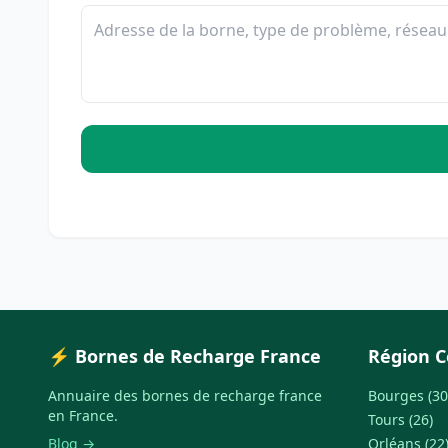
⚡ Bornes de Recharge France
Région C
Annuaire des bornes de recharge france
Bourges (30
en France.
Tours (26)
Blog →
Orléans (22