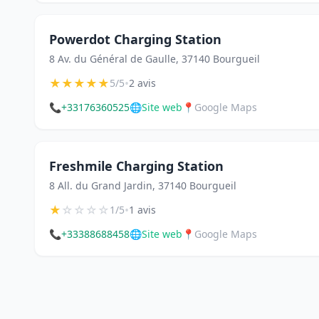
Powerdot Charging Station
8 Av. du Général de Gaulle, 37140 Bourgueil
★
★
★
★
★
•
5/5
2 avis
📞
+33176360525
🌐
Site web
📍
Google Maps
Freshmile Charging Station
8 All. du Grand Jardin, 37140 Bourgueil
★
☆
☆
☆
☆
•
1/5
1 avis
📞
+33388688458
🌐
Site web
📍
Google Maps