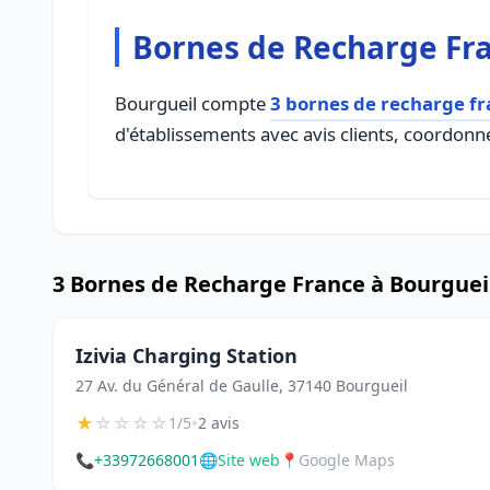
Bornes de Recharge Fra
Bourgueil compte
3 bornes de recharge f
d'établissements avec avis clients, coordonné
3 Bornes de Recharge France à Bourguei
Izivia Charging Station
27 Av. du Général de Gaulle, 37140 Bourgueil
★
☆
☆
☆
☆
•
1/5
2 avis
📞
+33972668001
🌐
Site web
📍
Google Maps