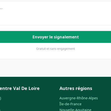
Envoyer le signalement
Gratuit et sans engagement
entre Val De Loire
Autres régions
)
Auvergne-Rhône-Alpes
Île-de-France
)
Nouvelle-Aquitaine