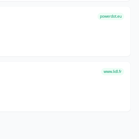
powerdot.eu
www.lidl.fr