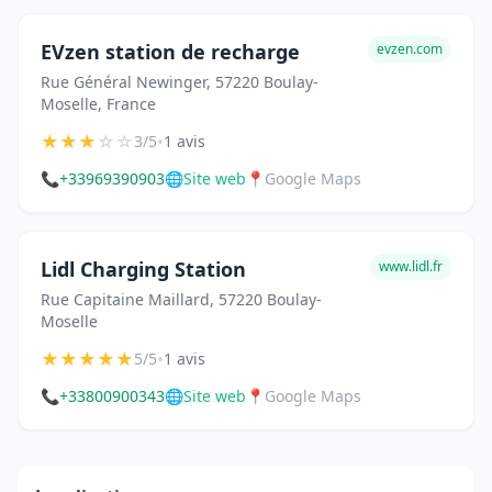
EVzen station de recharge
evzen.com
Rue Général Newinger, 57220 Boulay-
Moselle, France
★
★
★
☆
☆
•
3/5
1 avis
📞
+33969390903
🌐
Site web
📍
Google Maps
Lidl Charging Station
www.lidl.fr
Rue Capitaine Maillard, 57220 Boulay-
Moselle
★
★
★
★
★
•
5/5
1 avis
📞
+33800900343
🌐
Site web
📍
Google Maps