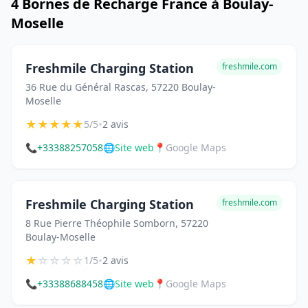
4 Bornes de Recharge France à Boulay-
Moselle
Freshmile Charging Station
freshmile.com
36 Rue du Général Rascas, 57220 Boulay-
Moselle
★
★
★
★
★
•
5/5
2 avis
📞
+33388257058
🌐
Site web
📍
Google Maps
Freshmile Charging Station
freshmile.com
8 Rue Pierre Théophile Somborn, 57220
Boulay-Moselle
★
☆
☆
☆
☆
•
1/5
2 avis
📞
+33388688458
🌐
Site web
📍
Google Maps