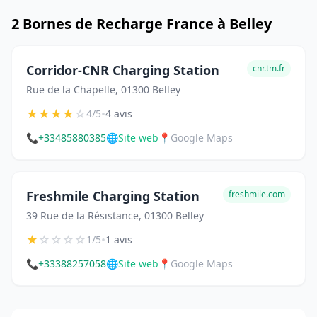
2 Bornes de Recharge France à Belley
Corridor-CNR Charging Station
cnr.tm.fr
Rue de la Chapelle, 01300 Belley
★
★
★
★
☆
•
4/5
4 avis
📞
+33485880385
🌐
Site web
📍
Google Maps
Freshmile Charging Station
freshmile.com
39 Rue de la Résistance, 01300 Belley
★
☆
☆
☆
☆
•
1/5
1 avis
📞
+33388257058
🌐
Site web
📍
Google Maps