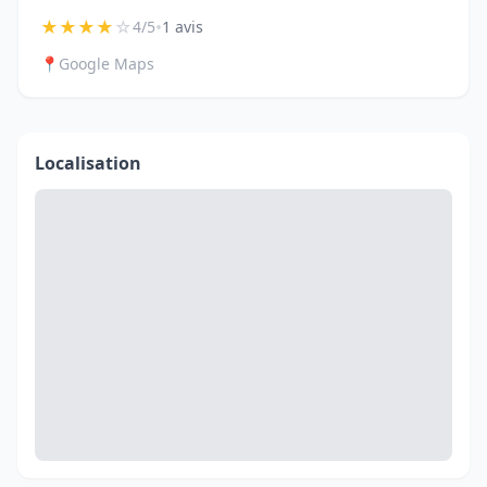
★
★
★
★
☆
•
4/5
1 avis
📍
Google Maps
Localisation