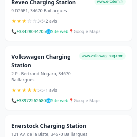
Reveo Charging Station
www.e-totem.fr
9 D26E1, 34670 Baillargues
★
★
★
☆
☆
•
3/5
2 avis
📞
+33428044205
🌐
Site web
📍
Google Maps
Volkswagen Charging
www.volkswagenag.com
Station
2 Pl. Bertrand Nogaro, 34670
Baillargues
★
★
★
★
★
•
5/5
1 avis
📞
+33972562680
🌐
Site web
📍
Google Maps
Enerstock Charging Station
121 Av. de la Biste, 34670 Baillargues