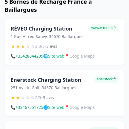
5 Bornes de Recharge France à
Baillargues
RÉVÉO Charging Station
www.e-totem.fr
1 Rue Alfred Sauvy, 34670 Baillargues
★
★
★
☆
☆
•
3.3/5
3 avis
📞
+33428044205
🌐
Site web
📍
Google Maps
Enerstock Charging Station
enerstock.fr
251 Av. du Golf, 34670 Baillargues
★
★
☆
☆
☆
•
2/5
3 avis
📞
+33467551725
🌐
Site web
📍
Google Maps