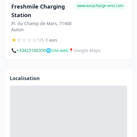
Freshmile Charging
www.easycharge-vinci.com
Station
Pl. du Champ de Mars, 71400
Autun
★
☆
☆
☆
☆
•
1/5
1 avis
📞
+33423100350
🌐
Site web
📍
Google Maps
Localisation