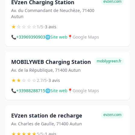
EVzen Charging Station
evzen.com
Av. du Commandant de Neuchèze, 71400
Autun
★
☆
☆
☆
☆
•
1/5
3 avis
📞
+33969390903
🌐
Site web
📍
Google Maps
MOBILYWEB Charging Station
mobilygreen.fr
Av. de la République, 71400 Autun
★
★
☆
☆
☆
•
2.7/5
3 avis
📞
+33988288715
🌐
Site web
📍
Google Maps
EVzen station de recharge
evzen.com
Av. Charles de Gaulle, 71400 Autun
★
★
★
★
★
•
5/5
1 avis