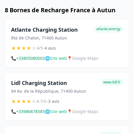
8 Bornes de Recharge France à Autun
Atlante Charging Station
atlante.energy
Rte de Chalon, 71400 Autun
★
★
★
★
☆
•
4/5
4 avis
📞
+33805080002
🌐
Site web
📍
Google Maps
Lidl Charging Station
www.lidl.fr
94 Av. de la République, 71400 Autun
★
★
★
★
☆
•
4.7/5
3 avis
📞
+33986878585
🌐
Site web
📍
Google Maps