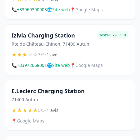
📞
+33969390903
🌐
Site web
📍
Google Maps
Izivia Charging Station
www.izivia.com
Rte de Château-Chinon, 71400 Autun
★
★
★
☆
☆
•
3/5
1 avis
📞
+33972668001
🌐
Site web
📍
Google Maps
E.Leclerc Charging Station
71400 Autun
★
★
★
★
★
•
5/5
1 avis
📍
Google Maps