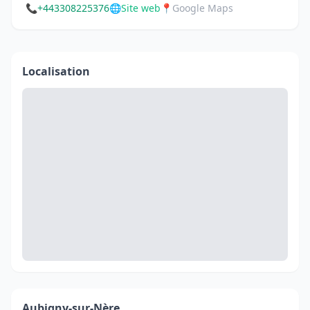
📞
+443308225376
🌐
Site web
📍
Google Maps
Localisation
Aubigny-sur-Nère