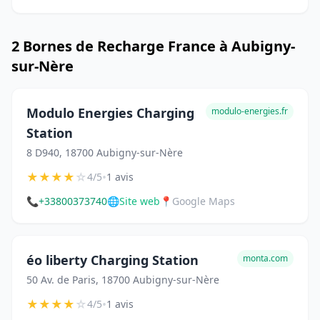
2 Bornes de Recharge France à Aubigny-
sur-Nère
Modulo Energies Charging
modulo-energies.fr
Station
8 D940, 18700 Aubigny-sur-Nère
★
★
★
★
☆
•
4/5
1 avis
📞
+33800373740
🌐
Site web
📍
Google Maps
éo liberty Charging Station
monta.com
50 Av. de Paris, 18700 Aubigny-sur-Nère
★
★
★
★
☆
•
4/5
1 avis