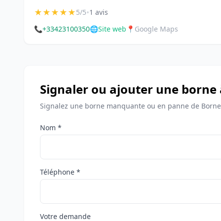
★
★
★
★
★
•
5/5
1 avis
📞
+33423100350
🌐
Site web
📍
Google Maps
Signaler ou ajouter une borne 
Signalez une borne manquante ou en panne de Bornes
Nom *
Téléphone *
Votre demande