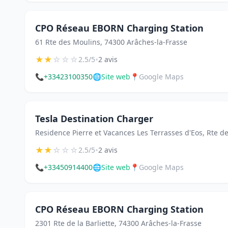
CPO Réseau EBORN Charging Station
61 Rte des Moulins, 74300 Arâches-la-Frasse
★
★
☆
☆
☆
•
2.5/5
2 avis
📞
+33423100350
🌐
Site web
📍
Google Maps
Tesla Destination Charger
Residence Pierre et Vacances Les Terrasses d'Eos, Rte de
★
★
☆
☆
☆
•
2.5/5
2 avis
📞
+33450914400
🌐
Site web
📍
Google Maps
CPO Réseau EBORN Charging Station
2301 Rte de la Barliette, 74300 Arâches-la-Frasse