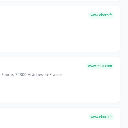
www.eborn.fr
www.tesla.com
 Flaine, 74300 Arâches-la-Frasse
www.eborn.fr