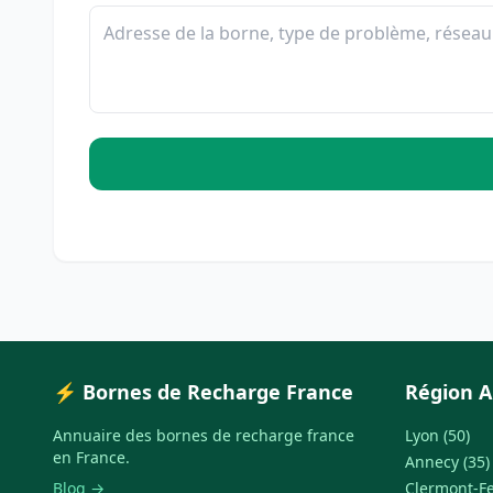
⚡ Bornes de Recharge France
Région A
Annuaire des bornes de recharge france
Lyon (50)
en France.
Annecy (35)
Blog →
Clermont-Fe