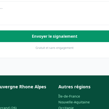
Envoyer le signalement
Gratuit et sans engagement
uvergne Rhone Alpes
Autres régions
Île-de-France
Nouvelle-Aquitaine
rrand (26)
Occitanie