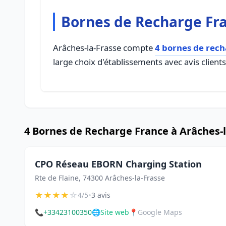
Bornes de Recharge Fra
Arâches-la-Frasse compte
4 bornes de rech
large choix d'établissements avec avis client
4 Bornes de Recharge France à Arâches-l
CPO Réseau EBORN Charging Station
Rte de Flaine, 74300 Arâches-la-Frasse
★
★
★
★
☆
•
4/5
3 avis
📞
+33423100350
🌐
Site web
📍
Google Maps